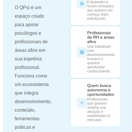
Estudantes e
recém-formados
O QPsi é um
que querem um
começo mais
espaço criado
estruturado.
para apoiar
psicólogos e
Profissionais
de RH e áreas
profissionais de
afins
Que trabalham
áreas afins em
com
desenvolvimento
sua trajetória
humano e
querem
profissional.
aprofundar
conhecimento.
Funciona como
um ecossistema
Quem busca
autonomia e
que integra
oportunidades
Profissionais
desenvolvimento,
que querem
ampliar sua
conteúdo,
atuação e
visibilidade no
ferramentas
mercado.
práticas e