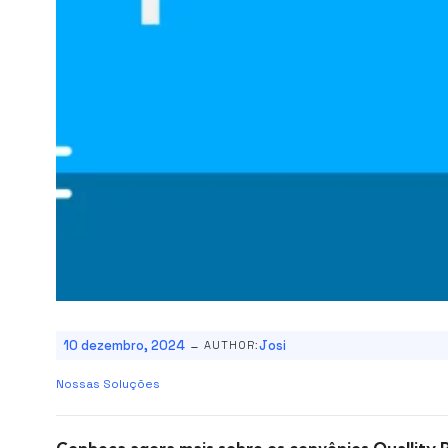
-
10 dezembro, 2024
Josi
AUTHOR:
Nossas Soluções
Conheça agora mais sobre os convênios Quallity 